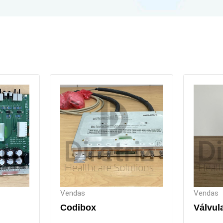
Vendas
Vendas
Codibox
Válvul