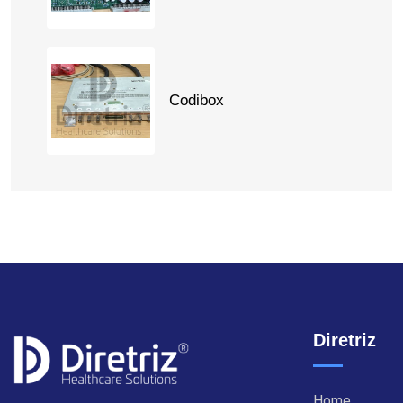
Codibox
Diretriz
Home